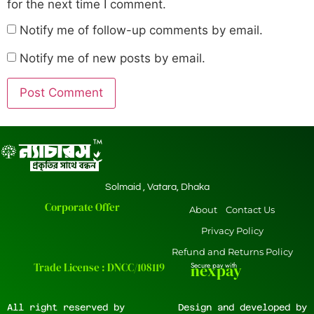
for the next time I comment.
Notify me of follow-up comments by email.
Notify me of new posts by email.
Solmaid , Vatara, Dhaka
Corporate Offer
About
Contact Us
Privacy Policy
Refund and Returns Policy
Trade License : DNCC/108119
Secure pay with
nexpay
All right reserved by
Design and developed by